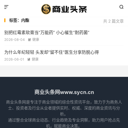


标签：内酯
共 2 篇文章
别把红霉素软膏当“万能药” 小心催生“耐药菌”
2026-08-04
健康

为什么年纪轻轻 头发却“留不住”医生分享防脱心得
2026-06-01
健康

商业头条网www.sycn.cn
商业头条网是专注于商业领域的综合性资讯平台，致力于为商务人
士、投资者及行业从业者提供实时、权威、深度的商业资讯与分
析。
通过整合全球商业动态、行业趋势及专业洞察，助力用户抢占先
机，赋能商业决策。