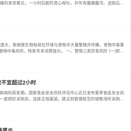
植的发苦黄瓜，一小时后剧烈恶心呕吐，并伴有腹痛腹泻。送医后，
为急性肝衰竭。医生介绍，罪魁祸首正是藏在瓜肉里的...
湿度大，致病微生物极易在环境与食物中大量繁殖并传播，食物中毒事
物中毒风险，特发布本消费提示。 一、警惕三类饮食风险 (一)即食
不宜超过2小时
疾病的高发期。国家食品安全风险评估中心近日发布夏季食品安全风
 一是把好采购关，选择正规渠道。建议到管理规范的销售场所采购食
肠胃炎