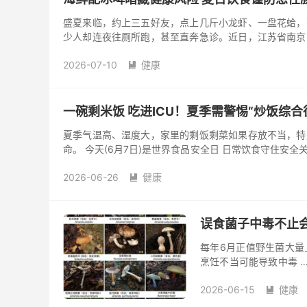
盛夏来临，约上三五好友，点上几斤小龙虾、一盘花蛤，
少人却连夜往厕所跑，甚至直奔急诊。近日，江苏省南京
与“海鲜配冰啤”这个...
2026-07-10
健康

一碗剩米饭 吃进ICU！夏季需警惕“炒饭综合
夏季气温高、湿度大，家里的剩饭剩菜如果存放不当，特
命。 今天(6月7日)是世界食品安全日 日常饮食守住安全关
(...
2026-06-26
健康

误食菌子中毒不止会
每年6月正值野生菌大量
烹饪不当可能导致中毒 
主意识状态下 从27楼窗户
2026-06-15
健康
