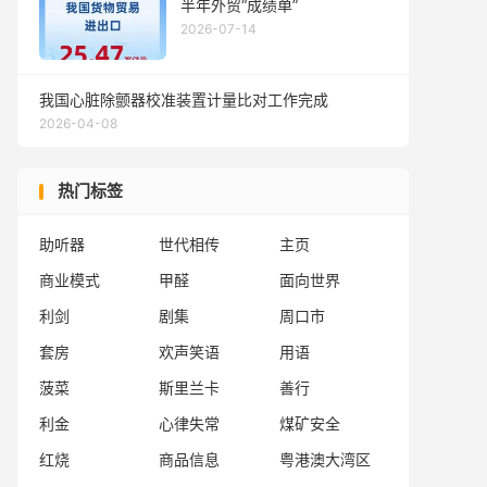
半年外贸“成绩单”
2026-07-14
我国心脏除颤器校准装置计量比对工作完成
2026-04-08
热门标签
助听器
世代相传
主页
商业模式
甲醛
面向世界
利剑
剧集
周口市
套房
欢声笑语
用语
菠菜
斯里兰卡
善行
利金
心律失常
煤矿安全
红烧
商品信息
粤港澳大湾区