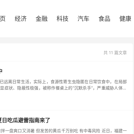
页
经济
金融
科技
汽车
食品
健康
共 11 篇文章
中
已远离日常生活，实际上，食源性寄生虫隐匿在日常饮食中，在局部
显症状、隐蔽性极强，被称作餐桌上的“沉默杀手”，严重威胁人体健
夏日吃瓜避雷指南来了
凉拌一盘爽口又消暑 但发苦的黄瓜千万别吃 有中毒风险 近日，福建一