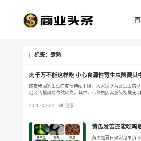
首
标签：煮熟
肉千万不能这样吃 小心食源性寄生虫隐藏其
随着我国寄生虫病疫情持续下降，大家误以为寄生虫病早
地区传播风险依然较高。其中，带绦虫因其感染初期无明
康。 01 带绦虫...
2026-07-24
健康

黄瓜发苦还能吃吗
黄瓜是夏日里常见果蔬 