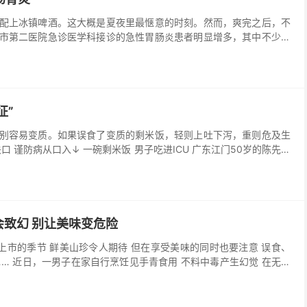
配上冰镇啤酒。这大概是夏夜里最惬意的时刻。然而，爽完之后，不
市第二医院急诊医学科接诊的急性胃肠炎患者明显增多，其中不少都
征”
别容易变质。如果误食了变质的剩米饭，轻则上吐下泻，重则危及生
口 谨防病从口入↓ 一碗剩米饭 男子吃进ICU 广东江门50岁的陈先生
致幻 别让美味变危险
上市的季节 鲜美山珍令人期待 但在享受美味的同时也要注意 误食、
…… 近日，一男子在家自行烹饪见手青食用 不料中毒产生幻觉 在无自
顺着水管向外爬去...