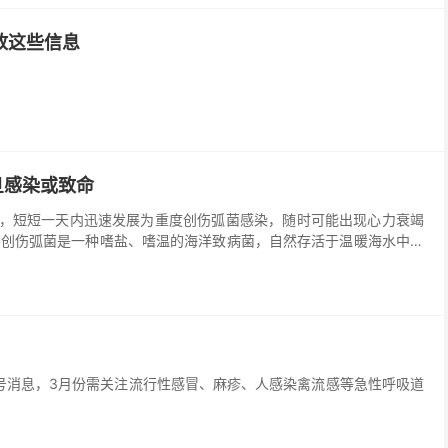
放这些信息
旦感染或致命
，短短一天内迅速发展为重度创伤弧菌感染，随时可能出现心力衰竭
 创伤弧菌是一种嗜盐、嗜温的海洋致病菌，自然存活于温暖海水中，
号消息，3月份需关注流行性感冒、麻疹、人感染禽流感等急性呼吸道