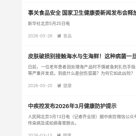
事关食品安全 国家卫生健康委新闻发布会释
新华社北京5月25日电
2026-05-26
食品

皮肤破损别接触海水与生海鲜！这种病菌一
日前，一位老年患者因处理海产品时不慎被鱼刺扎伤手指
等严重并发症。到底什么是创伤弧菌？为何它如此凶险？
常附着在海鱼、虾、...
2026-05-25
健康

中疾控发布2026年3月健康防护提示
人民网北京3月13日电（记者乔业琼）据中疾控微信公众
传染病及诺如病毒胃肠炎。
2026-03-13
健康
