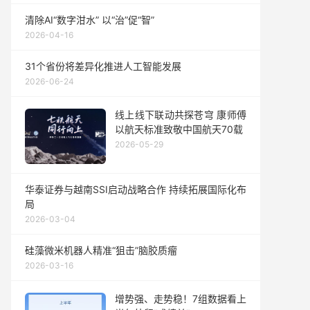
清除AI“数字泔水” 以“治”促“智”
2026-04-16
31个省份将差异化推进人工智能发展
2026-06-24
线上线下联动共探苍穹 康师傅
以航天标准致敬中国航天70载
2026-05-29
华泰证券与越南SSI启动战略合作 持续拓展国际化布
局
2026-03-04
硅藻微米机器人精准“狙击”脑胶质瘤
2026-03-16
增势强、走势稳！7组数据看上