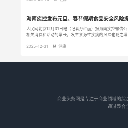
海南疾控发布元旦、春节假期食品安全风险
人民网北京12月31日电（记者孙红丽）据海南疾控微信
相关消费和活动的增长，发生食源性疾病的风险也随之增
控中心特作出以下风险提示：
购买食品时需注意
选择正规
2025-12-31
健康
避免在“三无”食品摊贩处购买。

商业头条网是专注于商业领域的综
通过整合