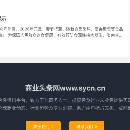
提示
公众号消息，2026年元旦、春节将至，随着食品采购、宴会聚餐等食品
加，为保障人民群众饮食健康，有效预防食源性疾病发生，海南省疾
渠道优先在证照齐全、信誉良好的商场、超市、农贸市场采购食品，
商业头条网www.sycn.cn
合性资讯平台，致力于为商务人士、投资者及行业从业者提供实
全球商业动态、行业趋势及专业洞察，助力用户抢占先机，赋能
关于我们
联系我们

