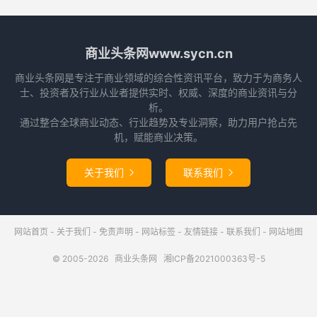
商业头条网www.sycn.cn
商业头条网是专注于商业领域的综合性资讯平台，致力于为商务人
士、投资者及行业从业者提供实时、权威、深度的商业资讯与分
析。
通过整合全球商业动态、行业趋势及专业洞察，助力用户抢占先
机，赋能商业决策。
关于我们
联系我们


网站首页
-
关于我们
-
免责声明
-
网站标签
-
友情链接
-
联系我们
-
网站地图
© 2005-2026
商业头条网
湘ICP备2021000363号-5