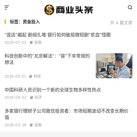


标签：资金投入
共 4 篇文章
“竖店”崛起 剧组扎堆 银行如何破局微短剧“贫血”怪圈
2026-07-23
金融

科技创新中的“北京解法”：“容”下非常规的
想法
2026-05-21
科技

中国科研人员识别一个新的全球生物多样性热点
2026-04-02
经济

多家银行理财子公司致信投资者：市场短期波动不改变长期价
值
2026-03-26
金融
