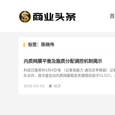
首
标签：陈晓伟
内质网膜平衡及脂质分配调控机制揭示
科技日报郑州3月4日电 （记者张毅力 通讯员李艳丽）
队合作，首次鉴定出内质网膜稳态关键感应因子CLCC1
2026-03-05
经济
