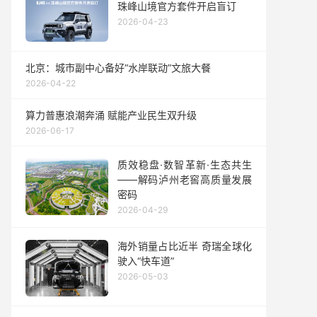
珠峰山境官方套件开启盲订
2026-04-23
北京：城市副中心备好“水岸联动”文旅大餐
2026-04-22
算力普惠浪潮奔涌 赋能产业民生双升级
2026-06-17
质效稳盘·数智革新·生态共生
——解码泸州老窖高质量发展
密码
2026-04-29
海外销量占比近半 奇瑞全球化
驶入“快车道”
2026-05-03