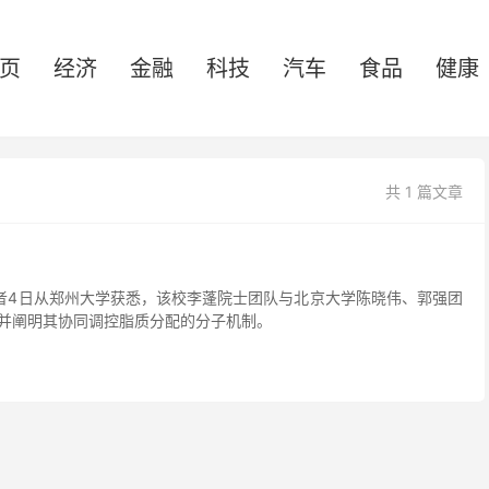
页
经济
金融
科技
汽车
食品
健康
共 1 篇文章
记者4日从郑州大学获悉，该校李蓬院士团队与北京大学陈晓伟、郭强团
，并阐明其协同调控脂质分配的分子机制。