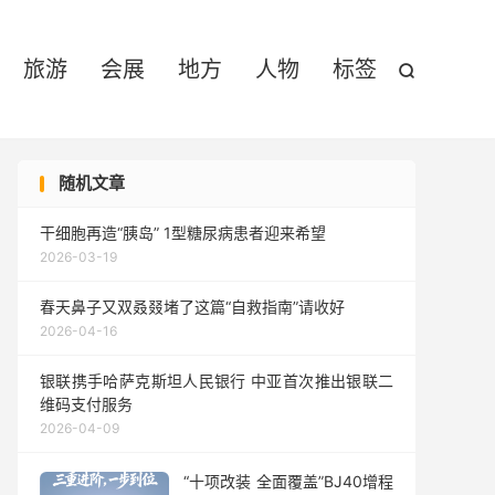

旅游
会展
地方
人物
标签

随机文章
干细胞再造“胰岛” 1型糖尿病患者迎来希望
2026-03-19
春天鼻子又双叒叕堵了这篇“自救指南”请收好
2026-04-16
银联携手哈萨克斯坦人民银行 中亚首次推出银联二
维码支付服务
2026-04-09
“十项改装 全面覆盖”BJ40增程