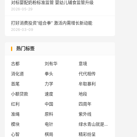
对标婴配奶粉标准监管 婴幼儿辅食监管升级
2026-05-29
打好消费投资“组合拳” 激活内需增长新动能
2026-03-09
热门标签
古都
刘有华
意境
消化道
拳头
代代相传
首尾
力学
牟取暴利
小额贷款
速度
地段
红利
中国
四周年
准绳
原料
紫外线
模块
电针
绿水青山就是金山银山
心智
棋局
精彩纷呈