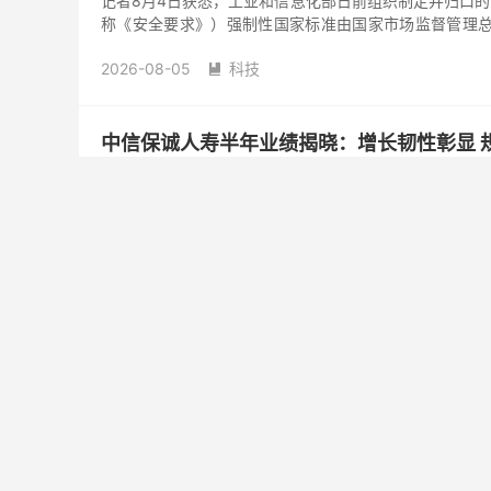
记者8月4日获悉，工业和信息化部日前组织制定并归口的《智
称《安全要求》）强制性国家标准由国家市场监督管理总局
施。
2026-08-05
科技

中信保诚人寿半年业绩揭晓：增长韧性彰显 
7月30日，中信保诚人寿（以下简称“公司”）对外发布2
盈利同步提升，增长动能强劲，主要财务指标保持稳健：新
亿元，同比增长30%；净资产222亿元，较年初增长54%
2026-08-04
金融

母基金行业深耕质量 培育硬科技赛道耐心资
2026年上半年，全国母基金投资总额约2609亿元；同期
规模达35181亿元…… 日前由母基金研究中心发布的《2
2026-08-04
科技
