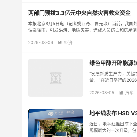
两部门预拨3.3亿元中央自然灾害救灾资金
本报北京8月5日电（记者姚亚奇、鲁元珍）当前，我国处
性强降雨，引发洪涝、地质灾害，造成人员伤亡和房屋倒损
灾资金，支持...
2026-08-06
经济

绿色甲醇开辟能源转
“发展新质生产力，关键
量’。”在近日举行的2
具有中国特色的能源赛道
2026-08-05
汽车

地平线发布 HSD 
近日，地平线推出旗下全场
规模最大的一次升级，包
化学习技术，完善行车、