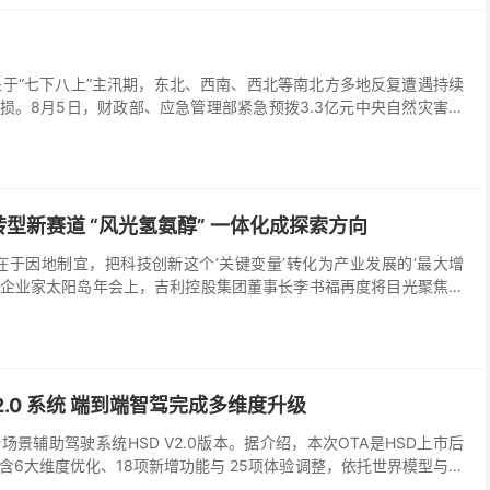
于“七下八上”主汛期，东北、西南、西北等南北方多地反复遭遇持续
。8月5日，财政部、应急管理部紧急预拨3.3亿元中央自然灾害救
型新赛道 “风光氢氨醇” 一体化成探索方向
在于因地制宜，把科技创新这个‘关键变量’转化为产业发展的‘最大增
026企业家太阳岛年会上，吉利控股集团董事长李书福再度将目光聚焦于
——绿色甲醇。
V2.0 系统 端到端智驾完成多维度升级
景辅助驾驶系统HSD V2.0版本。据介绍，本次OTA是HSD上市后
含6大维度优化、18项新增功能与 25项体验调整，依托世界模型与强
泊车、安全等核心能力，持续推进普惠型高阶辅助驾驶落地。