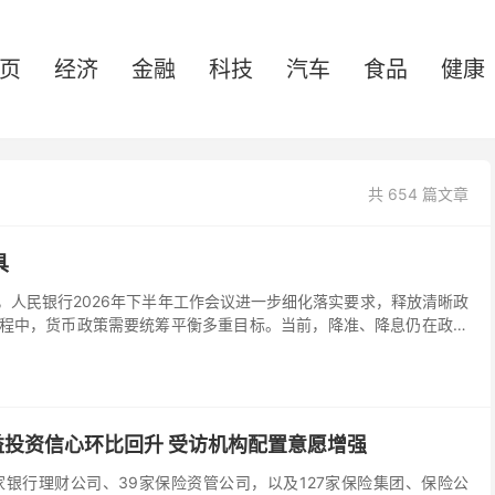
页
经济
金融
科技
汽车
食品
健康
共 654 篇文章
具
人民银行2026年下半年工作会议进一步细化落实要求，释放清晰政
程中，货币政策需要统筹平衡多重目标。当前，降准、降息仍在政策
点与力度；结构性工具将持续加码，聚焦科技创新、新质生产力、中
内需政策将持续优化，为经济持续回升向好营造适宜货币金融环境。
投资信心环比回升 受访机构配置意愿增强
家银行理财公司、39家保险资管公司，以及127家保险集团、保险公