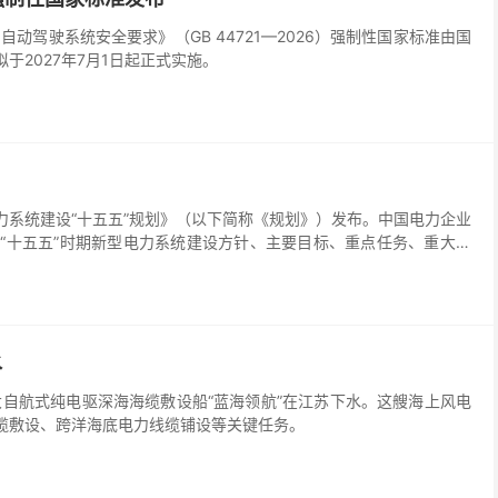
动驾驶系统安全要求》（GB 44721—2026）强制性国家标准由国
2027年7月1日起正式实施。
系统建设“十五五”规划》（以下简称《规划》）发布。中国电力企业
“十五五”时期新型电力系统建设方针、主要目标、重点任务、重大工
发展的纲领性文件。
水
自航式纯电驱深海海缆敷设船“蓝海领航”在江苏下水。这艘海上风电
缆敷设、跨洋海底电力线缆铺设等关键任务。