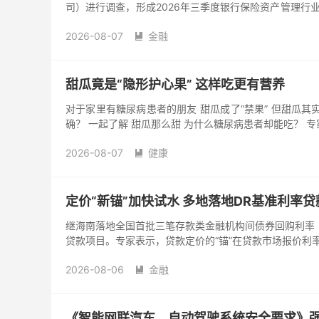
司）进行调查，形成2026年三季度银行保险资产管理行
资信心指数较二季度有所回升，权益层面风险偏好与配置
2026-08-07
金融

甜瓜竟是“隐形护心果” 这样吃更有营养
对于家里有糖尿病患者的朋友 甜瓜成了“禁果” 但甜瓜其
确？ 一起了解 甜瓜那么甜 为什么糖尿病患者却能吃？ 专
2026-08-07
健康

定价“新锚”加快试水 多地落地DR基准利率贷
继海南落地全国首批三笔存款类金融机构间债券回购利率（
贷款项目。专家表示，贷款定价的“锚”在贷款市场报价利率
2026-08-06
金融

《智能网联汽车 自动驾驶系统安全要求》