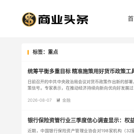
首
标签：重点
统筹平衡多重目标 精准施策用好货币政策工
日前召开的中共中央政治局会议对货币政策作出新的部署，
策信号。专家表示，在推动经济持续向新向优向好发展过
工具箱内，操作上将更加注重相机抉择，并把握好实施时
2026-08-07
金融
小微企业等重点领域补短板。与此同时，财政金融协同促

银行保险资管行业三季度信心调查显示：权益
近期，中国银行保险资产管理业协会对198家机构（32