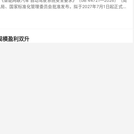
能网联汽车 自动驾驶系统安全要求》（GB 44721—2026）（简
、国家标准化管理委员会批准发布，拟于2027年7月1日起正式实
规模盈利双升
026年第二季度偿付能力报告。报告显示，公司2026上半年实现规模与
准则下，实现净利润23亿元，同比增长124%；保险业务收入达244
。
本
新设母基金34只，总规模约1698亿元。全部473家母基金目前总管理
026上半年中国母基金全景报告》显示，当下国内母基金行业正式...