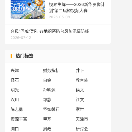
视界生辉——2026新华影像计
划”第二届短视频大赛
2026-05-08
台风“巴威”登陆 各地织密防台风防汛情防线
2026-07-12
热门标签
兴趣
财务指标
井下
怪石
白金
教育处
明光
孙明源
候文
汉川
邹静
江文
陈志勇
坚如磐石
家世
资源丰富
甲基
天津市
胸口
周政
研讨会