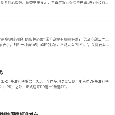
业投资信心指数。调查结果显示，三季度银行保险资产管理行业权益投
意愿同步回升，结构性机会共识增强。
实是高钾低钠的 “隐形护心果” 常吃甜瓜有哪些好处？ 怎么吃甜瓜才正
家表示，判断一种食物对血糖的影响，不能只看“甜不甜”，关键要看...
款
DR）基准利率贷款不久后，全国多地陆续实现当地首单DR基准利率
（LPR）之外，正式迎来DR这一“新选项”。
强制性国家标准发布