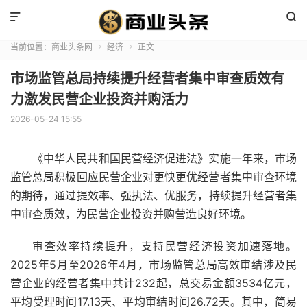


当前位置：
商业头条网
经济
正文


市场监管总局持续提升经营者集中审查质效有
力激发民营企业投资并购活力
2026-05-24 15:55
《
中华人民共和国
民营
经济
促进法》实施一年来，
市场
监管
总局
积极回应
民营企
业对更快更优
经营者
集中审查
环境
的
期待
，通过提
效率
、强执法、优
服务
，持续提升经营者集
中审查质效，为民营
企业
投资并购营造良好环境。
审查效率持续提升，支持民营经济投资加速落地。
2025年5月至2026年4月，
市场
监管总局
高效
审结涉及民
营企业的经营者集中共计232起，总交易
金额
3534亿元，
平均受理
时间
17.13天、平均审结时间26.72天。其中，简易