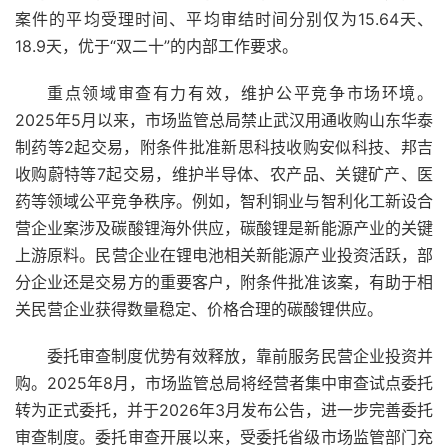
案件
的平均受理时间、平均审结时间分别仅为15.64天、
18.9天，优于“双二十”的内部
工作
要求。
重点
领域
审查有力有效，维护公平竞争市场环境。
2025年5月以来，
市场监管总局
禁止
武汉
用通收购
山东
华泰
制药等2起交易，附
条件
批准新
思科
技收购安似
科技
、邦吉
收购蔚特等7起交易，维护
半导体
、
农产品
、
关键
矿产
、
医
药
等领域公平竞争
秩序
。例如，
智利
铜业与智利
化工
新设合
营企业案涉及
碳酸锂
海外供应，碳酸锂是
新能源
产业
的关键
上游
原料
。民营企业在
锂电池
相关新能源
产业投资
活跃，部
分企业还是交易方的重要
客户
，附条件批准该案，有助于相
关民营企业获得
数量
稳定、
价格合理
的碳酸锂供应。
委托审查
制度
优势
有效释放，靠前服务民营企业投资并
购。2025年8月，市场监管总局将经营者集中审查
试点
委托
转为正式委托，并于2026年3月发布
公告
，进一步完善委托
审查制度。委托审查开展以来，受委托
省级
市场监管
部门
充