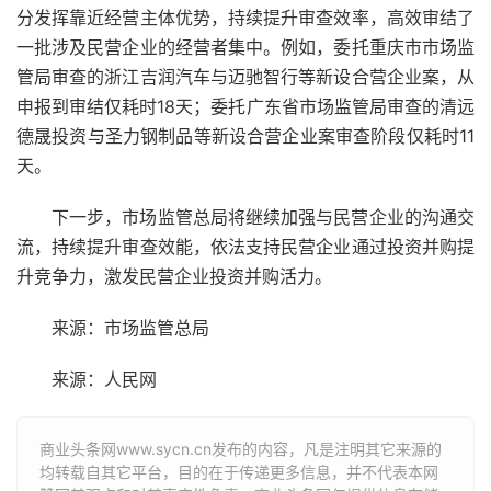
分发挥靠近经营
主体
优势，持续提升审查效率，高效审结了
一批涉及民营企业的经营者集中。例如，委托
重庆市
市场监
管局审查的
浙江
吉润
汽车
与迈驰智行等新设合营企业案，从
申报到审结仅耗时18天；委托
广东省
市场监管局审查的
清远
德晟投资与圣力钢制品等新设合营企业案审查
阶段
仅耗时11
天。
下一步
，市场监管总局将继续加强与民营企业的沟通交
流，持续提升审查
效能
，依法支持民营企业通过投资并购提
升
竞争力
，
激发
民营企业投资并购
活力
。
来源
：市场监管总局
来源：人民网
商业头条网www.sycn.cn发布的内容，凡是注明其它来源的
均转载自其它平台，目的在于传递更多信息，并不代表本网