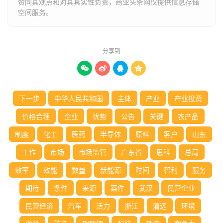
赞同其观点和对其真实性负责，商业头条网仅提供信息存储
空间服务。
分享到




下一步
中华人民共和国
主体
产业
产业投资
价格合理
企业
优势
公告
关键
农产品
制度
化工
医药
半导体
原料
客户
山东
工作
市场
市场监管
广东省
思科
总局
效率
效能
数量
新能源
时间
智利
服务
期待
条件
来源
案件
武汉
民营企业
民营经济
汽车
活力
浙江
清远
环境