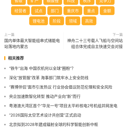
省级
矿产
碳酸锂
科技
秩序
竞争力
经营者
试点
部门
重庆市
重点
金额
锂电池
阶段
领域
高效
上一篇
下一篇
国内单体最大智能组串式储能电
神舟二十三号载人飞船与空间站
站落地内蒙古
组合体完成自主快速交会对接
相关推荐
“铁牛”出海 中国农机何以全球“圈粉”？
深化“放管服”改革 海事部门筑牢水上安全防线
“赛博伴侣”面市引发热议 行业协会倡议防范伦理和安全风险
央企加速数智化转型 推动产业向“新”而行
粤港澳大湾区首个“华龙一号”项目太平岭核电2号机组并网发电
“2026国际太空艺术设计共创营”正式启动
北京拟到2028年建成辐射全球的科学智能创新中枢