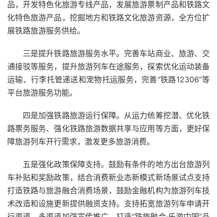
品，开发
特色
化旅游
专线
产品，发展旅游票制产品和铁路文
化特色旅游产品，挖掘地方和铁路
文化旅游
资源，全方位扩
展铁路旅游服务供给。
三是提升铁路旅游服务
水平
。完善
车站
商业
、旅游、
交
通
接驳等服务，提升旅游列车在途服务，探索优化运动
装备
运输、
行李
托管递送和
宠物
托运服务，完善“铁路12306”等
平台
旅游服务功能。
四是加强铁路旅游运行保障。从
运力
统筹挖潜、优化铁
路票务服务、强化铁路旅游
数据
共享与应用等方面，更好保
障旅游列车开行需求，
激发
更多
旅游消费。
五是强化政策保障支持。鼓励有条件的地方出台旅游列
车补贴和奖励政策，结合消费新业态新模式新
场景
试点
支持
打造铁路与旅游融合消费场景，鼓励
金融
机构为旅游列车
技
术改造
和设施更新提供
融资
支持。支持拓宽旅游列车申请开
行
渠道
，
多渠道
加强宣传推广，打造“铁旅融合·乐游
中国
”
品