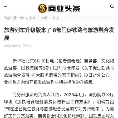


当前位置：
商业头条网
旅游
正文


旅游列车升级版来了 8部门促铁路与旅游融合发
展
2026-06-11 09:44
新华社
北京
6月10日电（
记者
谢希瑶）
商务部
、
文化
和
旅游
部、国铁
集团
等8
部门
日前联合印发《关于促进
铁路
与
旅游融合发展 扩大
服务
消费的若干
措施
》10日对外公布，
业内
称之为
增开
银发
旅游
列车
相关措施的升级版。
商务部服贸司
负责人
介绍，2026年1月，
国务院办公厅
印发《加快培育服务消费新
增长点
工作方案
》，明确提出
“制定出台促进铁路与旅游融合发展的
专项
支持
政策
”。为抓
好工作方案落实，商务部会同文化和旅游部、国铁集团深入