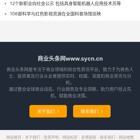
12个新职业向社会公示 包括具身智能机器人应用技术员等
106部科学与红色影视资源在全国科普场馆巡映
商业头条网www.sycn.cn
商业头条网是专注于商业领域的综合性资讯平台，致力于为商务人
士、投资者及行业从业者提供实时、权威、深度的商业资讯与分
析。
通过整合全球商业动态、行业趋势及专业洞察，助力用户抢占先
机，赋能商业决策。
关于我们
联系我们


网站首页
-
关于我们
-
免责声明
-
网站标签
-
友情链接
-
联系我们
-
网站地图