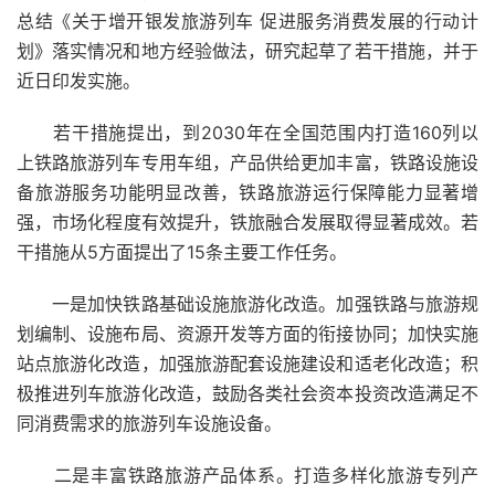
总结《关于增开银发旅游列车 促进服务消费发展的
行动
计
划》落实情况和
地方
经验
做法
，研究起草了若干措施，并于
近日印发实施。
若干措施提出，到2030年在
全国
范围内打造160列以
上铁路旅游列车专用
车组
，
产品
供给更加丰富，铁路
设施
设
备
旅游服务
功能
明显改善，铁路旅游运行保障
能力
显著增
强，
市场化
程度
有效提升，铁旅融合发展取得显著
成效
。若
干措施从5方面提出了15条主要
工作任务
。
一是加快铁路
基础设施
旅游化改造。加强铁路与旅游规
划编制、设施
布局
、
资源
开发等方面的衔接协同；加快实施
站点
旅游化改造，加强旅游配套设施
建设
和适老化改造；积
极推进列车旅游化改造，鼓励各类
社会
资本
投资改造满足不
同消费
需求
的旅游列车设施设备。
二是丰富铁路旅游产品
体系
。打造多样化旅游
专列
产