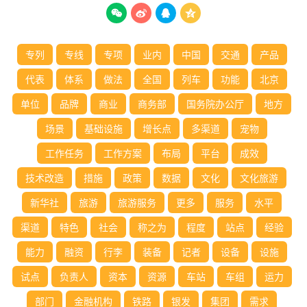




专列
专线
专项
业内
中国
交通
产品
代表
体系
做法
全国
列车
功能
北京
单位
品牌
商业
商务部
国务院办公厅
地方
场景
基础设施
增长点
多渠道
宠物
工作任务
工作方案
布局
平台
成效
技术改造
措施
政策
数据
文化
文化旅游
新华社
旅游
旅游服务
更多
服务
水平
渠道
特色
社会
称之为
程度
站点
经验
能力
融资
行李
装备
记者
设备
设施
试点
负责人
资本
资源
车站
车组
运力
部门
金融机构
铁路
银发
集团
需求