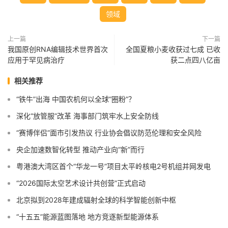
领域
上一篇
下一篇
我国原创RNA编辑技术世界首次
全国夏粮小麦收获过七成 已收
应用于罕见病治疗
获二点四八亿亩
相关推荐
“铁牛”出海 中国农机何以全球“圈粉”？
深化“放管服”改革 海事部门筑牢水上安全防线
“赛博伴侣”面市引发热议 行业协会倡议防范伦理和安全风险
央企加速数智化转型 推动产业向“新”而行
粤港澳大湾区首个“华龙一号”项目太平岭核电2号机组并网发电
“2026国际太空艺术设计共创营”正式启动
北京拟到2028年建成辐射全球的科学智能创新中枢
“十五五”能源蓝图落地 地方竞逐新型能源体系