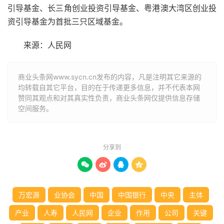
引导基金、长三角创业投资引导基金、
粤港澳大湾区
创业投
资引导基金为首批三只区域基金。
来源：人民网
商业头条网www.sycn.cn发布的内容，凡是注明其它来源的
均转载自其它平台，目的在于传递更多信息，并不代表本网
赞同其观点和对其真实性负责，商业头条网仅提供信息存储
空间服务。
分享到




万宏源
业协会
中国
中国银行
中央
主体
产业
人寿
人民网
企业
作用
公司
关键