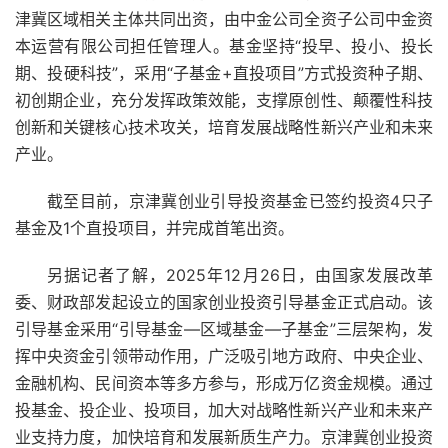
津冀
区域
相关主体共同出资，由中金公司全资
子公司
中金
资
本
运营
有限公司
担任
管理人
。基金坚持“投早、投小、投长
期、投硬
科技
”，采用“子基金+直投
项目
”
方式
投资
种子
期、
初创期企业，充分发挥
政策
效能
，支撑原创性、颠覆性科技
创
新和
关键
核心技术攻关，培育发展
战略性
新兴产业
和未来
产业
。
截至目前，京津冀创业引导投资基金已签约投资4只子
基金及1个直投项目，并完成首笔出资。
另据记者了解，2025年12月26日，由国家发展改革
委、
财政部
发起设立的国家创业投资引导基金正式
启动
。该
引导基金采用“引导基金—区域基金—子基金”三层
架构
，发
挥
中央
资金引领带动
作用
，广泛吸引
地方
政府、中央企业、
金融
机构、
民间
资本等多方参与，形成万亿资金规模。通过
投基金、投企业、投项目，加大对战略性新兴产业和未来产
业支持
力度
，加快培育和发展新质
生产力
。京津冀创业投资