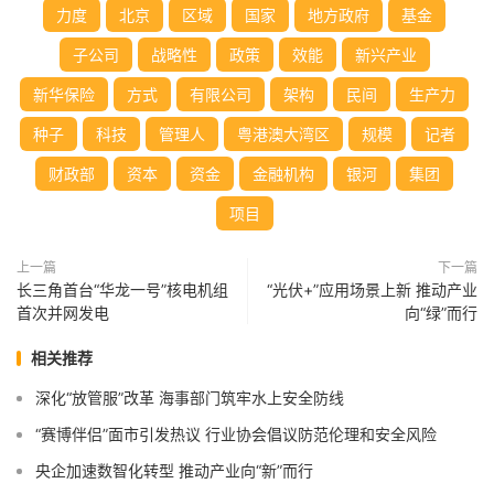
力度
北京
区域
国家
地方政府
基金
子公司
战略性
政策
效能
新兴产业
新华保险
方式
有限公司
架构
民间
生产力
种子
科技
管理人
粤港澳大湾区
规模
记者
财政部
资本
资金
金融机构
银河
集团
项目
上一篇
下一篇
长三角首台“华龙一号”核电机组
“光伏+”应用场景上新 推动产业
首次并网发电
向“绿”而行
相关推荐
深化“放管服”改革 海事部门筑牢水上安全防线
“赛博伴侣”面市引发热议 行业协会倡议防范伦理和安全风险
央企加速数智化转型 推动产业向“新”而行