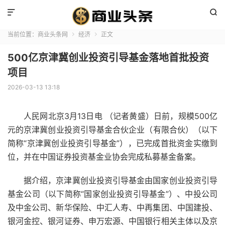


当前位置：
商业头条网
经济
正文


500亿京津冀创业投资引导基金落地首批投资
项目
2026-03-13 13:18
人民网
北京
3月13日电 （
记者
黄盛）日前，
规模
500亿
元的
京津冀
创业投资引导
基金
合伙
企业
（有限合伙）（以下
简称“京津冀创业投资引导基金”），已完成首批
资金
实缴到
位，并在
中国
证券投资基金
业协会
完成私募基金备案。
据介绍，京津冀创业投资引导基金由
国家
创业投资引导
基金
公司
（以下简称“国家创业投资引导基金”）、中投公司
及中金公司、
新华保险
、中汇
人寿
、中再
集团
、中国建投、
银河
金控、银河证券、申
万宏源
、
中国银行
相关
主体
以及京