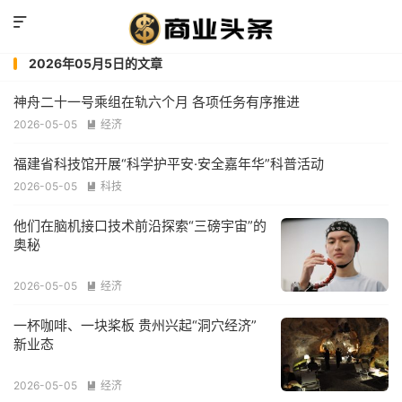

2026年05月5日的文章
神舟二十一号乘组在轨六个月 各项任务有序推进
2026-05-05
经济

福建省科技馆开展“科学护平安·安全嘉年华”科普活动
2026-05-05
科技

他们在脑机接口技术前沿探索“三磅宇宙”的
奥秘
2026-05-05
经济

一杯咖啡、一块桨板 贵州兴起“洞穴经济”
新业态
2026-05-05
经济
