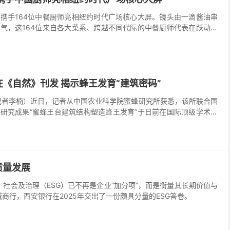
携手164位中餐厨师亮相纽约时代广场核心大屏。镜头由一滴酱油串
气，这164位来自各大菜系、跨越不同代际的中餐厨师代表在跃动的
们对中餐味道的匠心坚守。
《自然》刊发 揭示蜂王发育“建筑密码”
记者李楠）近日，记者从中国农业科学院蜜蜂研究所获悉，该所联合国
研究成果“蜜蜂王台建筑结构塑造蜂王发育”于日前在国际顶级学术期
我国蜜蜂研究领域的科研突破。
质量发展
、社会及治理（ESG）已不再是企业“加分项”，而是衡量其长期价值与
商行，西安银行在2025年交出了一份颇具分量的ESG答卷。