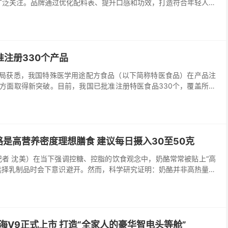
广泛关注。品牌通过优化配料表、提升口感和功效，打造符合年轻人生
了品牌的持续发展和市场渗透。
注册330个产品
总局获悉，我国特殊医学用途配方食品（以下简称特医食品）在产品注
方面取得新突破。目前，我国已批准注册特医食品330个，覆盖所有
是高营养密度理想膳食 建议每日摄入30至50克
记者 沈美）在当下强调控糖、控脂的饮食观念中，奶酪常常被贴上“高
选择乳制品时会下意识避开。然而，科学研究证明：奶酪并非高热量食
高、功能独特的乳制品，是人类重要的理想膳食。
星海V9正式上市 打造“全家人的豪华智电头等舱”