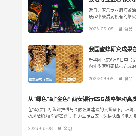
近日，家乐专业厨师酱油
联起中餐后厨独有的烟火
火光中相继亮相，展现他
2026-06-08
食品

我国蜜蜂研究成果在
新华网北京6月8日电（
内外多家科研机构完成的
刊《自然》发表，实现了
2026-06-08
食品

从“绿色”到“金色” 西安银行ESG战略驱动高
在“双碳”目标纵深推进与金融强国建设的大背景下，环境
抗风险能力的“必答题”。作为立足西安、深耕陕西的地方城
2026-06-08
金融
