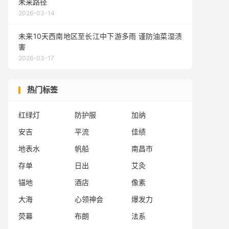
未来路径
2026-03-14
未来10天西南地区至长江中下游多雨 谨防油菜湿渍
害
2026-03-17
热门标签
红绿灯
防护服
加纳
安吉
平流
佳绩
地表水
帆船
南昌市
存单
日出
艾灸
锚地
酒店
像素
大海
心领神会
爆发力
荧幕
布朗
法系