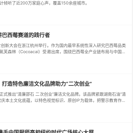
计倾听了近200万家庭心声，覆盖150余座城市。
耕巴西莓赛道的践行者
康轻食创新大会在浙江杭州举行。作为国内最早系统性深入研究巴西莓品类
芙森林（Cocoacai）受邀出席，围绕巴西莓全产业链布局与中国市
索历程。
打造特色廉洁文化品牌助力“二次创业”
正式推出“清廉邵石 二次创业”廉洁文化品牌。该品牌紧跟湖南石油“清
宝庆本土文化底蕴，以特色视觉标识、原创IP为载体，把警示教育作为
风气、强管理的务实举措，为企业稳健发展保驾护...
乐携手中国厨师亮相纽约时代广场核心大屏