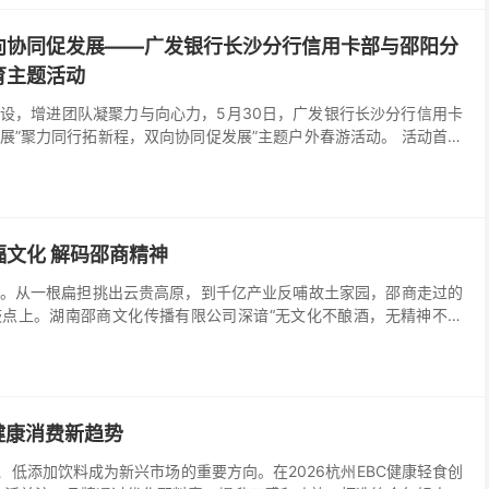
向协同促发展——广发银行长沙分行信用卡部与邵阳分
育主题活动
设，增进团队凝聚力与向心力，5月30日，广发银行长沙分行信用卡
展”聚力同行拓新程，双向协同促发展”主题户外春游活动。 活动首站
为世界自然遗产、国家地...
文化 解码邵商精神
。从一根扁担挑出云贵高原，到千亿产业反哺故土家园，邵商走过的
点上。湖南邵商文化传播有限公司深谙“无文化不酿酒，无精神不远
化为魂，重磅打造邵商天喜白酒。今日，我们将福、禄、寿、...
健康消费新趋势
低添加饮料成为新兴市场的重要方向。在2026杭州EBC健康轻食创