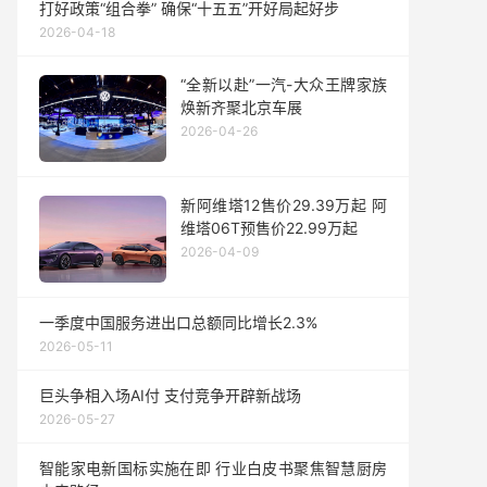
打好政策“组合拳” 确保“十五五”开好局起好步
2026-04-18
“全新以赴”一汽-大众王牌家族
焕新齐聚北京车展
2026-04-26
新阿维塔12售价29.39万起 阿
维塔06T预售价22.99万起
2026-04-09
一季度中国服务进出口总额同比增长2.3%
2026-05-11
巨头争相入场AI付 支付竞争开辟新战场
2026-05-27
智能家电新国标实施在即 行业白皮书聚焦智慧厨房