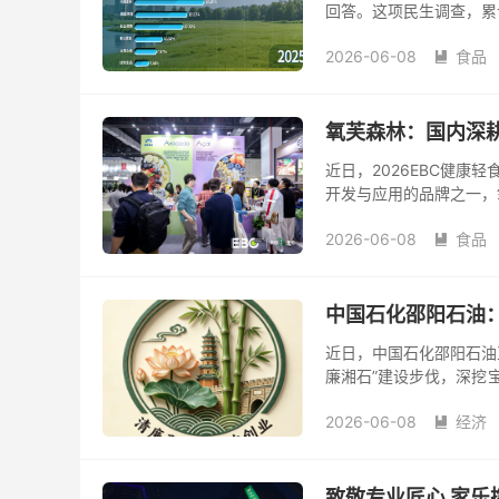
回答。这项民生调查，累
2026-06-08
食品

氧芙森林：国内深
近日，2026EBC健
开发与应用的品牌之一，氧
场本土化实践分享了其探
2026-06-08
食品

中国石化邵阳石油：
近日，中国石化邵阳石油
廉湘石”建设步伐，深挖
核心抓手，以严纪律、正
2026-06-08
经济

致敬专业匠心 家