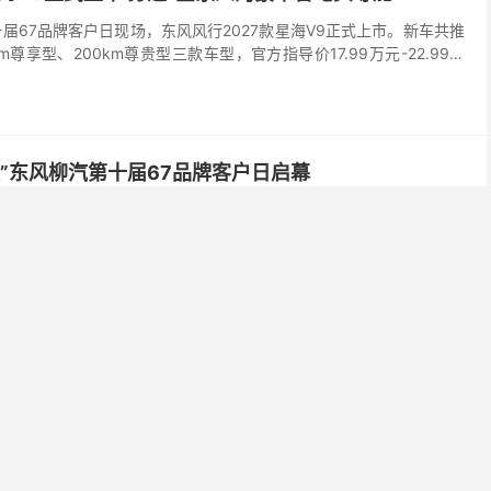
届67品牌客户日现场，东风风行2027款星海V9正式上市。新车共推
km尊享型、200km尊贵型三款车型，官方指导价17.99万元-22.99万
-21.99万元。
程”东风柳汽第十届67品牌客户日启幕
，翼启新程”为主题的东风柳汽第十届67品牌客户日在广西柳州国际会展
“十五五”开局之年，东风柳汽深入推进新能源化、智能化、国际化战略，
式发布其面向“十五五”时期的战略规划。现场首次展示集团商用车T1
略车型；同时官宣2027款星海V9上市。
老博会”：“四个一”养老服务体系助力银发幸福生活
国际养老、辅具及康复医疗博览会（以下简称“老博会”）开幕。中国银联
、一端”养老服务体系及创新实践成果参展老博会，展现银联立足“支付
耕养老金融、做好金融“五篇大文章”，助力提升老年人生活品质。