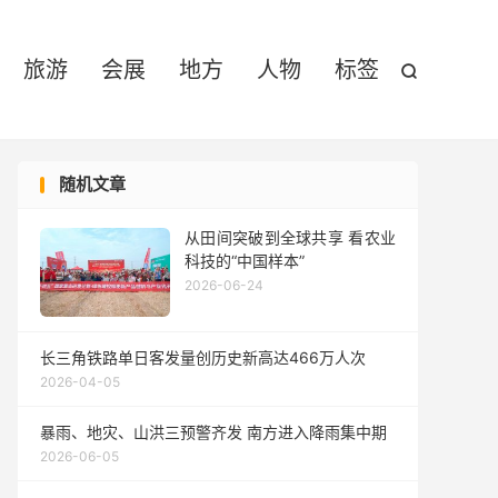

旅游
会展
地方
人物
标签

随机文章
从田间突破到全球共享 看农业
科技的“中国样本”
2026-06-24
长三角铁路单日客发量创历史新高达466万人次
2026-04-05
暴雨、地灾、山洪三预警齐发 南方进入降雨集中期
2026-06-05