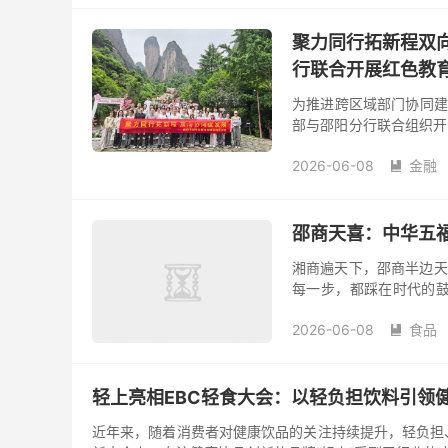
聚力同行拓新程双
行联合开展红色教
为推进跨区域部门协同建
部与邵阳分行联合组织开
为新宁崀山八角寨景区。作
2026-06-08
金融

邵商天喜：中华五福
湘商遍天下，邵商半边天
每一步，都踩在时代的鼓
行”之道，以中华五福文
2026-06-08
食品

轻上亮相EBC轻食大会：以轻负担饮料引领
近年来，随着消费者对健康饮品的关注持续提升，轻负担、