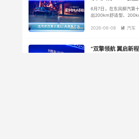
6月7日，在东风柳汽第十
出200km舒适型、200
元，超级置换价16.99万元
2026-06-08
汽车

“双擎领航 翼启新
6月7日，以“双擎领航
中心举行。2026年是
携手全球伙伴与客户，正
2026-06-08
汽车
平台技术成果并发布两款战

中国银联亮相上海“
6月4日，2026年上海
携“一卡、一联盟、一网
为民”，联合产业各方深
2026-06-08
金融
