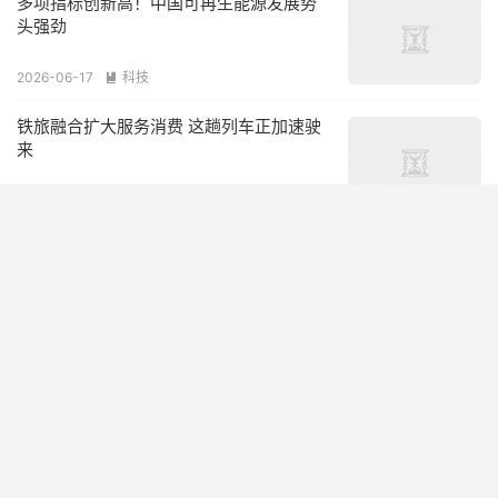
多项指标创新高！中国可再生能源发展势
头强劲
2026-06-17
科技

铁旅融合扩大服务消费 这趟列车正加速驶
来
2026-06-17
经济

10万亿规模 数据看懂家门口的“圈”如何改
变生活
2026-06-16
经济

“新新三样”增势迅猛 中国外贸展现蓬勃活
力
2026-06-16
经济

体检报告发现甲状腺结节 哪些信号真正需要警惕