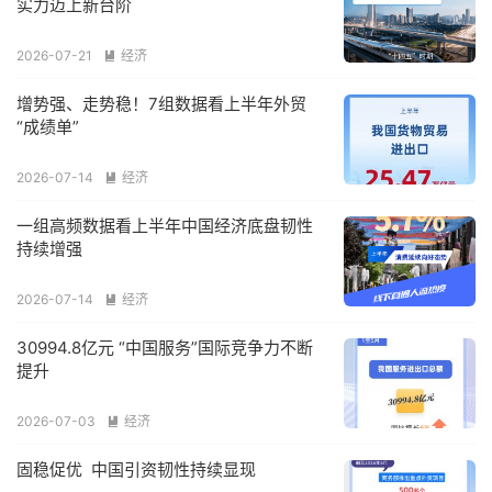
实力迈上新台阶
2026-07-21
经济

增势强、走势稳！7组数据看上半年外贸
“成绩单”
2026-07-14
经济

一组高频数据看上半年中国经济底盘韧性
持续增强
2026-07-14
经济

30994.8亿元 “中国服务”国际竞争力不断
提升
2026-07-03
经济

固稳促优 中国引资韧性持续显现