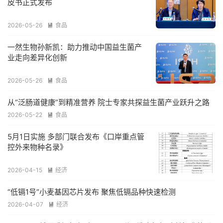
皮书正式发布
2026-05-26
食品

一然生物孙新凯：助力推动中国益生菌产
业走向差异化创新
2026-05-26
食品

从“泛肠道健康”到精准营养 院士专家共探益生菌产业跃升之路
2026-05-22
食品

5月1日实施 多部门联合发布《口岸重点管
控外来物种名录》
2026-04-15
经济

“低镉1号”小麦基因芯片发布 聚焦低镉品种快速检测
2026-04-07
经济
