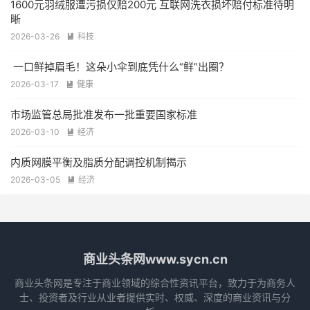
1600元羽绒服遭污损仅赔200元 互联网洗衣损坏赔付标准待明
晰
2026-03-26
科技

一口鲜掉眉毛！这朵小伞到底凭什么“鲜”出圈？
2026-03-17
健康

市场监管总局批准发布一批重要国家标准
2026-03-10
经济

内质网膜平衡及脂质分配调控机制揭示
2026-03-05
经济

商业头条网www.sycn.cn
商业头条网是专注于商业领域的综合性资讯平台，致力于为商务人
士、投资者及行业从业者提供实时、权威、深度的商业资讯与分