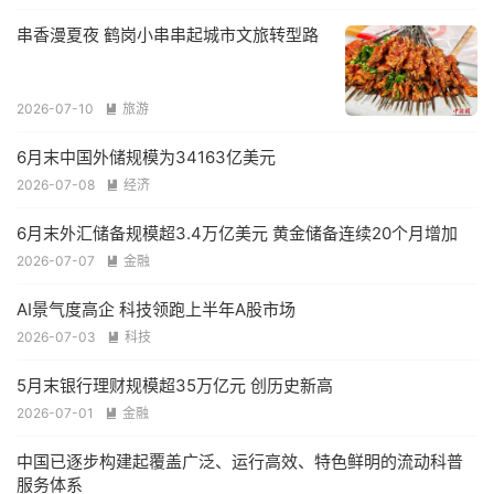
串香漫夏夜 鹤岗小串串起城市文旅转型路
2026-07-10
旅游

6月末中国外储规模为34163亿美元
2026-07-08
经济

6月末外汇储备规模超3.4万亿美元 黄金储备连续20个月增加
2026-07-07
金融

AI景气度高企 科技领跑上半年A股市场
2026-07-03
科技

5月末银行理财规模超35万亿元 创历史新高
2026-07-01
金融

中国已逐步构建起覆盖广泛、运行高效、特色鲜明的流动科普
服务体系