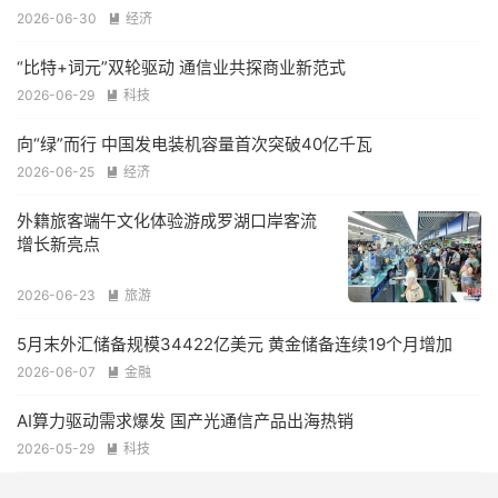
2026-06-30
经济

“比特+词元”双轮驱动 通信业共探商业新范式
2026-06-29
科技

向“绿”而行 中国发电装机容量首次突破40亿千瓦
2026-06-25
经济

外籍旅客端午文化体验游成罗湖口岸客流
增长新亮点
2026-06-23
旅游

5月末外汇储备规模34422亿美元 黄金储备连续19个月增加
2026-06-07
金融

AI算力驱动需求爆发 国产光通信产品出海热销
2026-05-29
科技

万亿巨头激增 行业盈利“探底” 信托业转型走到“十字路口”