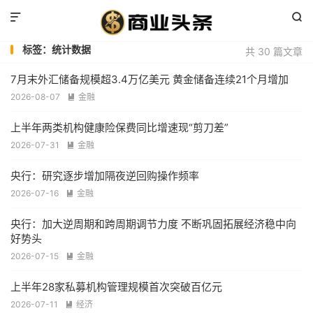


标签：统计数据
共 30 篇文章
7月末外汇储备规模超3.4万亿美元 黄金储备连续21个月增加
2026-08-07
金融

上半年两类机构健康险保费同比增速现“剪刀差”
2026-07-31
金融

央行：研究逐步增加隔夜逆回购操作频率
2026-07-16
金融

央行：加大逆周期和跨周期调节力度 不断巩固拓展经济稳中向
好势头
2026-07-15
金融

上半年28家私募机构管理规模首次突破百亿元
2026-07-11
经济
