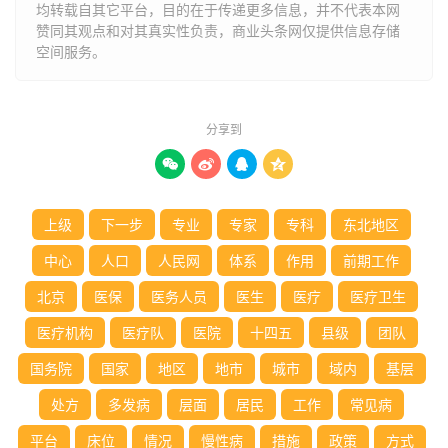
均转载自其它平台，目的在于传递更多信息，并不代表本网
赞同其观点和对其真实性负责，商业头条网仅提供信息存储
空间服务。
分享到




上级
下一步
专业
专家
专科
东北地区
中心
人口
人民网
体系
作用
前期工作
北京
医保
医务人员
医生
医疗
医疗卫生
医疗机构
医疗队
医院
十四五
县级
团队
国务院
国家
地区
地市
城市
域内
基层
处方
多发病
层面
居民
工作
常见病
平台
床位
情况
慢性病
措施
政策
方式