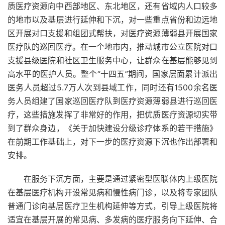
质医疗资源向中西部
地区
、
东北地区
，还有省
域内
人口
较多
的
地市
以及
基层
进行延伸和下沉，对一些重点
省份
和边远地
区开展对口支援和组团式帮扶，对医疗资源薄弱县开展国家
医疗队
的巡回医疗。在一个地市内，推动
城市
公立
医院
对口
支援
县级
医院和社区卫生服务
中心
，让群众在基层能够见到
高水平
的医护人员。整个“
十四五
”期间，国家
层面
累计派出
医务人员
超过5.7万人次到县域
工作
，同时还有1500余名医
务人员组建了国家巡回医疗队到医疗资源薄弱县进行巡回医
疗，这些措施发挥了非常好的
作用
，把优质医疗资源切实带
到了群众
身边
，《关于加快建设分级诊疗体系的若干措施》
在
前期工作
基础上，对
下一步
的医疗资源下沉也作出
部署
和
安排。
在服务下沉方面，主要是通过紧密型医联体内
上级
医院
在基层
医疗机构
开设
常见病
和
慢性病
门诊
，以及将
专家
团队
普通门诊向基层
医疗卫生
机构
延伸等
方式
，引导上级医院将
适宜在基层开展的常见病、
多发病
的医疗服务向下延伸、合