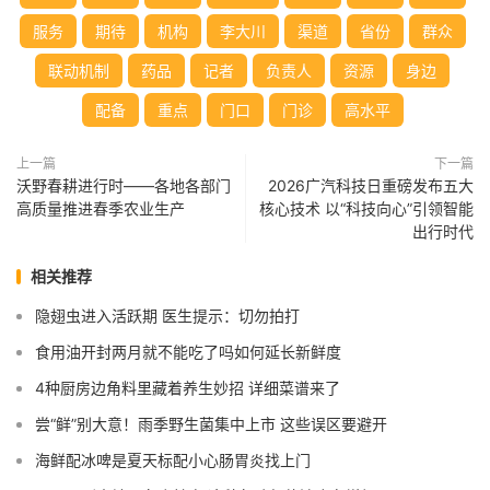
服务
期待
机构
李大川
渠道
省份
群众
联动机制
药品
记者
负责人
资源
身边
配备
重点
门口
门诊
高水平
上一篇
下一篇
沃野春耕进行时——各地各部门
2026广汽科技日重磅发布五大
高质量推进春季农业生产
核心技术 以“科技向心”引领智能
出行时代
相关推荐
隐翅虫进入活跃期 医生提示：切勿拍打
食用油开封两月就不能吃了吗如何延长新鲜度
4种厨房边角料里藏着养生妙招 详细菜谱来了
尝“鲜”别大意！雨季野生菌集中上市 这些误区要避开
海鲜配冰啤是夏天标配小心肠胃炎找上门