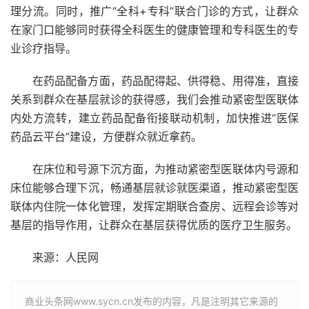
理分流。同时，推广“全科+
专科
”联合门诊的方式，让群众
在家门口能够同时获得全科
医生
的健康管理和专科医生的
专
业
诊疗指导。
在
药品
配备
方面，药品配得起、供得稳、用得准，直接
关系到群众在基层就诊的
获得感
，我们会推动紧密型医联体
内
处方
流转，建立药品配备衔接
联动机制
，加快推进“
医保
药品云
平台
”建设，方便群众就近拿药。
在
床位
和号源下沉方面，为推动紧密型医联体内号源和
床位能够合理下沉，畅通基层就诊就医
渠道
，推动紧密型医
联体内住院一体化管理，发挥定期联合查房、远程会诊等对
基层的指导作用，让群众在基层获得优质的医疗卫生服务。
来源：人民网
商业头条网www.sycn.cn发布的内容，凡是注明其它来源的