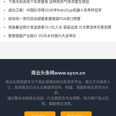
下雨天别去地下车库健身 这种危险气体浓度在增加
成功卫冕！中国队夺得2026年RoboCup机器人世界杯冠军
娃哈哈一茶饮因含甜蜜素遭美国FDA进口预警
铁路暑运预计发送旅客10.1亿人次 家庭出游 计次票怎样买更划算
数智赋能产业振兴 2026乡村振兴大会举办
商业头条网www.sycn.cn
商业头条网是专注于商业领域的综合性资讯平台，致力于为商务人
士、投资者及行业从业者提供实时、权威、深度的商业资讯与分
析。
通过整合全球商业动态、行业趋势及专业洞察，助力用户抢占先
机，赋能商业决策。