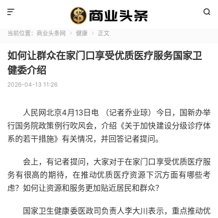


当前位置：
商业头条网
健康
正文


如何让群众在家门口享受优质医疗服务国家卫
健委介绍
2026-04-13 11:26
人民网
北京
4月13日电 （
记者
乔业琼）今日，国新办举
行
国务院
政策
例行吹风会，介绍《关于加快
建设
分级诊疗
体
系
的若干
措施
》有关
情况
，并回答记者提问。
会上，有记者提问，大家对于在家
门口
享受优质
医疗
服
务
有很高的
期待
，在推动优质医疗
资源
下沉方面有哪些考
虑？如何让资源和服务更加贴近
居民
和
群众
？
国家
卫生
健康
委医政司
负责人
李大川
表示，
重点
推动优