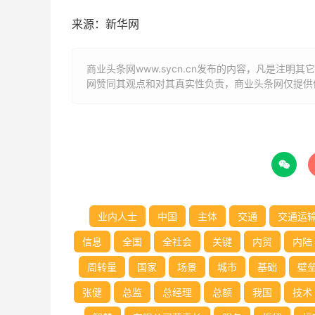
来源：新华网
商业头条网www.sycn.cn发布的内容，凡是注
网赞同其观点和对其真实性负责，商业头条网仅提供

业内人士
中国
主体
交通
交通运
信息
全国
全社会
关键
内贸
内陆
周转量
国家
场景
城市
基础
壁
张健
总监
总经理
总额
我国
技术