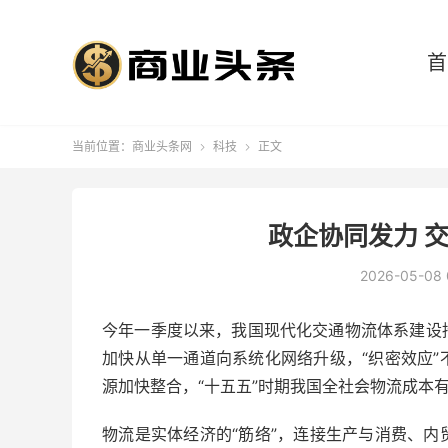
首
当前位置：
商业头条网
科技
正文


政企协同发力 
2026-05-08 
今年一季度以来，
我国
现代化
交通
物流
体系
建设
加快从单一
通道
向
系统
化网络升级，“织密
效应
”
源
加快整合，“十五五”
时期
我国
全社会
物流成本
物流是
实体
经济
的“
筋络
”，连接生产与消费、
内