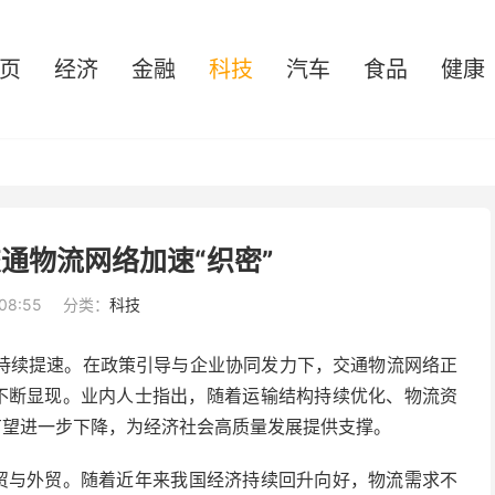
页
经济
金融
科技
汽车
食品
健康
交通物流网络加速“织密”
08:55
分类：
科技
持续提速。在
政策
引导与
企业
协同发力下，交通物流
网络
正
不断显现。
业内人士
指出，随着运输
结构
持续优化、物流
资
有望进一步下降，为
经济
社会
高质量发展
提供支撑。
贸
与
外贸
。随着近年来我国经济持续回升向好，物流
需求
不