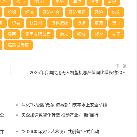
志性
核心
欧国立
水平
海运
深度
清单
组织
经济
经济社会
经济贸易
经验
结构
备
记者
财政部
货物运输
货运
资源
运力
集团
集团有限公司
需求
领域
频次
骨干
高质量发展
下一篇
2025年我国民用无人机整机总产值同比增长约20％
深化“放管服”改革 海事部门筑牢水上安全防线
全
央企加速数智化转型 推动产业向“新”而行
并
“2026国际太空艺术设计共创营”正式启动