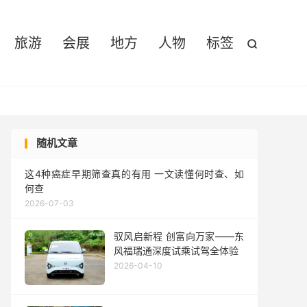

旅游
会展
地方
人物
标签

随机文章
这4种癌症早期筛查真的有用 一文读懂何时查、如
何查
2026-07-03
驭风启新程 创富向万家——东
风福瑞通深度试乘试驾全体验
2026-04-10