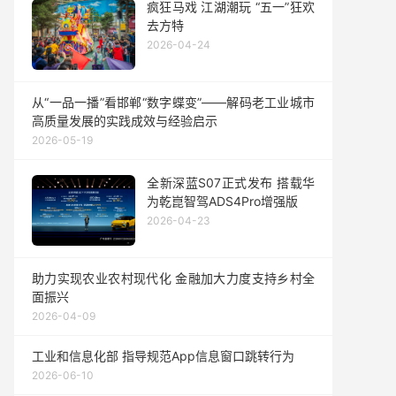
疯狂马戏 江湖潮玩 “五一”狂欢
去方特
2026-04-24
从“一品一播”看邯郸“数字蝶变”——解码老工业城市
高质量发展的实践成效与经验启示
2026-05-19
全新深蓝S07正式发布 搭载华
为乾崑智驾ADS4Pro增强版
2026-04-23
助力实现农业农村现代化 金融加大力度支持乡村全
面振兴
2026-04-09
工业和信息化部 指导规范App信息窗口跳转行为
2026-06-10