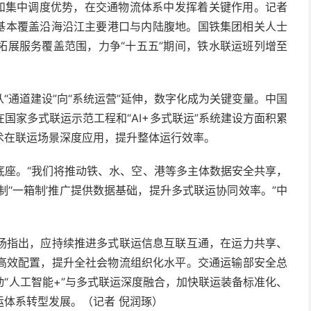
和集中调度
优势
，在交通物流体系中发挥着
关键
作用
。记者
基本覆盖沿海沿江主要
港口
与
内陆
腹地
。国铁集团相关
人士
拓展
服务
覆盖范围，力争“十五五”期间，铁水联运班列增至
“通道建设”向“系统运营”延伸，数字化成为关键
变量
。中国
国家多式联运示范工程和“AI+多式联运”系统建设方面积累
术
在联运
场景
深度
应用，提升整体运行效率。
底座
。“我们将推动铁、水、空、港等多
主体
数据安全共享，
制’‘一箱制’推广提供数据
基础
，提升多式联运协同效率。”中
杨指出，应持续推进多式联运信息互联互通，在
运力
共享、
高效配置，提升全社会物流
组织
化
水平
。交通
运输部
安全
总
“
人工智能
+”与多式联运深度融合，加快联运
装备
标准化、
运体系转型发展。（记者 倪润琢）