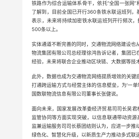
铁路
作为综合运输体系骨干，依托“全国一张网”
了解到，目前全国已开行360条
铁水
联运班列，
表示，未来将持续加密铁水联运班列开行
频次
，
500条以上。
实体通道不断完善的同时，交通物流网络建设也从
物流集团有限公司
总经理
徐鸿告诉记者，集团已在
经验
，未来将联合企业推动
区块
链、大数据等
技
此外，数据也成为交通物流网络提质增效的关键
打通跨运输方式与
经营主体
的
信息
壁垒
，为‘一单
国数联物流信息
有限公司董事长
张健
说。
面向未来，国家发展改革委
经济贸易
司
司长
吴君
监管协同等方面实现突破，以信息联通带动资源
监
兼运输服务司司长蔡团结则认为，应进一步推动
绿色化、
智慧
化升级，以新质
生产力
推动多式联