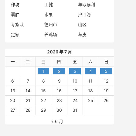
作坊
卫健
牟取暴利
囊肿
水果
户口簿
考察队
德州市
山区
定额
养鸡场
草皮
2026 年 7 月
一
二
三
四
五
六
日
1
2
3
4
5
6
7
8
9
10
11
12
13
14
15
16
17
18
19
20
21
22
23
24
25
26
27
28
29
30
31
« 6 月