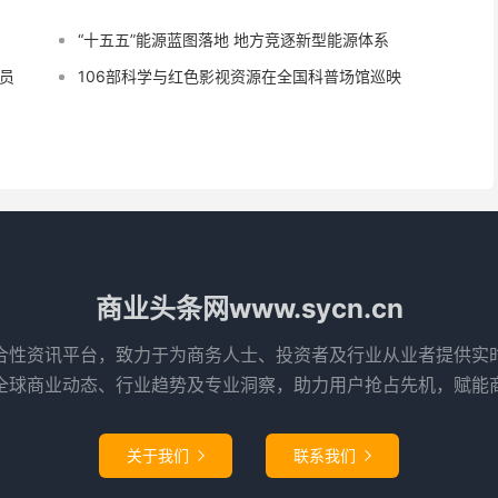
“十五五”能源蓝图落地 地方竞逐新型能源体系
员
106部科学与红色影视资源在全国科普场馆巡映
商业头条网www.sycn.cn
合性资讯平台，致力于为商务人士、投资者及行业从业者提供实
全球商业动态、行业趋势及专业洞察，助力用户抢占先机，赋能
关于我们
联系我们

