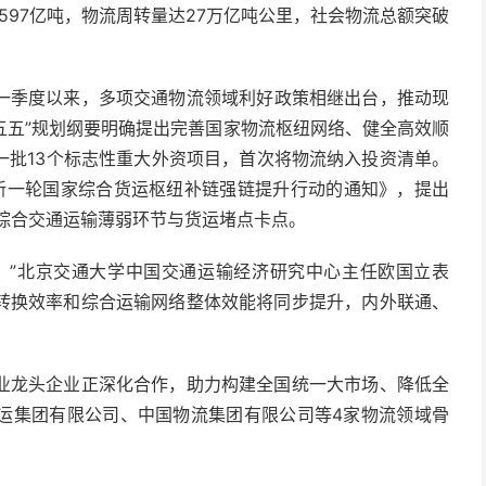
597亿吨，物流
周转量
达27万亿吨公里，
社会
物流
总额
突破
一季度以来，多项交通物流
领域
利好
政策相继出台，推动现
五五”规划纲要明确提出完善
国家
物流
枢纽
网络、健全
高效
顺
批13个
标志性
重大
外资项目
，首次将物流纳入投资
清单
。
新一轮国家综合
货运
枢纽补链强链提升
行动
的
通知
》，提出
综合交通运输薄弱环节与货运堵点卡点。
。”北京交通
大学
中国
交通运输经济研究中心主任
欧国立
表
转换效率和综合运输网络整体
效能
将同步提升，内外联通、
业龙头
企业正深化合作，
助力
构建
全国
统一
大市场
、降低全
运
集团有限公司
、中国物流集团有限公司等4家物流领域
骨