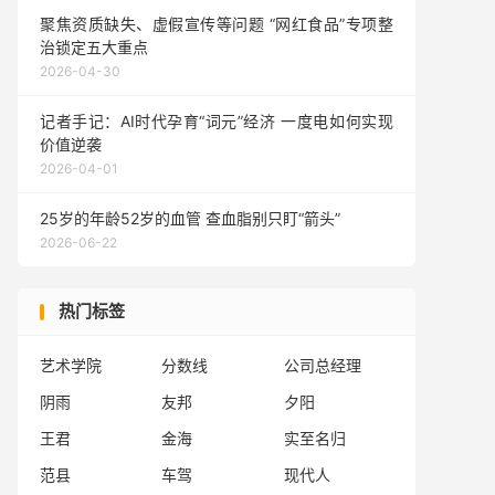
聚焦资质缺失、虚假宣传等问题 “网红食品”专项整
治锁定五大重点
2026-04-30
记者手记：AI时代孕育“词元”经济 一度电如何实现
价值逆袭
2026-04-01
25岁的年龄52岁的血管 查血脂别只盯“箭头”
2026-06-22
热门标签
艺术学院
分数线
公司总经理
阴雨
友邦
夕阳
王君
金海
实至名归
范县
车驾
现代人