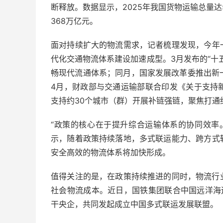
断释放。
数据
显示，2025年我国
货物运输
总量达
368万亿元。
面对持续扩大的物流需求，
记者
梳理
发现
，今年
代化交通物流体系建设加速成型。3月发布的“十
畅现代流通体系；同月，国家发展改革委推出新一
4月，
财政部
与
交通运输
部联合印发《关于支持
支持约30个
城市
（群）开展补链强链，聚焦打通
“政策的
核心
在于提升综合运输体系的协同
效率
示，随着政策持续落地，多式联运
能力
、跨
方式
安全高效的物流体系将加快形成。
值得关注的是，在政策持续推进的同时，物流
行
社会物流成本。近日，国铁
集团
联合中国
远洋
海
干
央企，共同发起成立中国多式联运发展
联盟
。