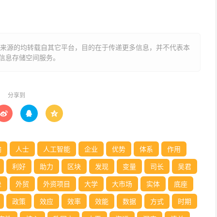
明其它来源的均转载自其它平台，目的在于传递更多信息，并不代表本
信息存储空间服务。
分享到



输
人士
人工智能
企业
优势
体系
作用
利好
助力
区块
发现
变量
司长
吴君
垒
外贸
外资项目
大学
大市场
实体
底座
政策
效应
效率
效能
数据
方式
时期