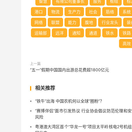
智慧
有限公司董事长
服务
枢纽
标
港口
物流
生产力
社会
筋络
系统
网络
联盟
能力
腹地
行业龙头
装
运输部
远洋
通知
通道
铁水
铁路
高效
上一篇
“五一”假期中国国内出游总花费超1800亿元
相关推荐
“铁牛”出海 中国农机何以全球“圈粉”？
“赛博伴侣”面市引发热议 行业协会倡议防范伦理和安
风险
粤港澳大湾区首个“华龙一号”项目太平岭核电2号机组